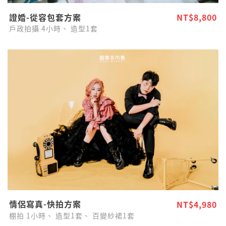
證婚-從容包套方案
NT$8,800
戶政拍攝
4小時、
造型1套
情侶寫真-快拍方案
NT$4,980
棚拍
1小時、
造型1套、
百變紗裙1套