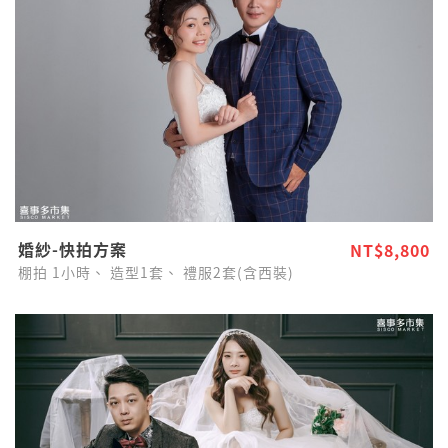
婚紗-快拍方案
NT$8,800
棚拍
1小時、
造型1套、
禮服2套(含西裝)