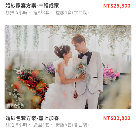
婚紗家宴方案-幸福成家
NT$25,800
棚拍
5小時、
造型3套、
禮服4套(含西裝)
婚紗包套方案-囍上加喜
NT$32,800
棚拍
8小時、
造型4套、
禮服5套(含西裝)