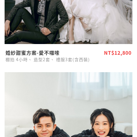
婚紗甜蜜方案-愛不囉嗦
NT$12,800
棚拍
4小時、
造型2套、
禮服3套(含西裝)