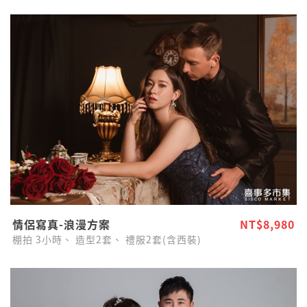
情侶寫真-浪漫方案
NT$8,980
棚拍
3小時、
造型2套、
禮服2套(含西裝)