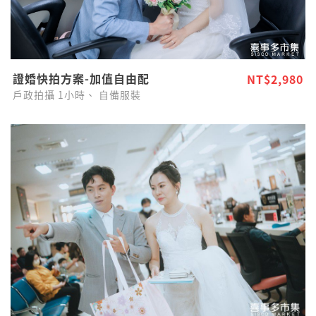
證婚快拍方案-加值自由配
NT$2,980
戶政拍攝
1小時、
自備服裝