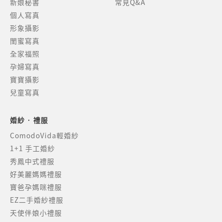
新娘秘書
常見Q&A
個人寫真
形象攝影
閨蜜寫真
全家福照
孕婦寫真
寶寶攝影
兒童寫真
婚紗 · 禮服
ComodoVida輕婚紗
1+1 手工婚紗
秀鳳中式禮服
好美麗媽媽禮服
寶爸孕媽咪禮服
EZ二手婚紗禮服
天使伴娘小禮服