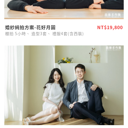
婚紗純拍方案-花好月圓
NT$19,800
棚拍
5小時、
造型3套、
禮服4套(含西裝)