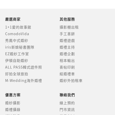
嚴選商家
其他服務
1+1愛的故事館
攝影棚出租
ComodoVida
手工喜餅
秀鳳中式婚紗
婚禮遊戲
iris新娘秘書團隊
婚禮主持
EZ婚紗工作室
婚禮企劃
伊頓自助婚紗
相本輸出
ALL PASS韓式證件照
喜帖印刷
好拍全球旅拍
結婚禮車
M-Wedding海外婚禮
婚紗外拍租車
優惠方案
聯絡我們
婚紗攝影
線上預約
婚禮攝錄
門市資訊