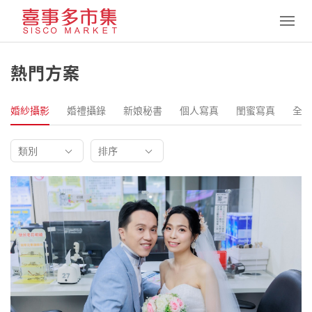
嚴選商家
熱門方案
優惠方案
婚紗攝影
婚禮攝錄
新娘秘書
個人寫真
閨蜜寫真
全家
婚紗 · 禮服
類別
排序
其他服務
聯絡我們